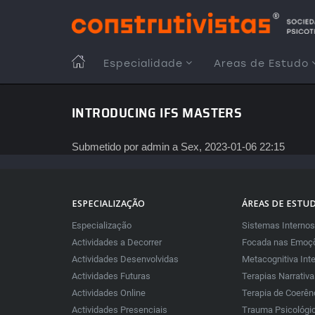
Passar
para
o
conteúdo
MAIN
Especialidade
Areas de Estudo
principal
NAVIGATION
INTRODUCING IFS MASTERS
Submetido por
admin
a
Sex, 2023-01-06 22:15
ESPECIALIZAÇÃO
ÁREAS DE ESTU
Especialização
Sistemas Internos
Actividades a Decorrer
Focada nas Emoçõ
Actividades Desenvolvidas
Metacognitiva Int
Actividades Futuras
Terapias Narrativ
Actividades Online
Terapia de Coerên
Actividades Presenciais
Trauma Psicológi