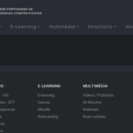
E-Learning
Multimédia
Directório
Ab
DO
E-LEARNING
MULTIMÉDIA
 - IFS
E-learning
Videos / Podcasts
es - EFT
Canvas
50 Minutos
erpessoal
Moodle
Webinars
as
Webcasting
Boas Leituras
cia
co