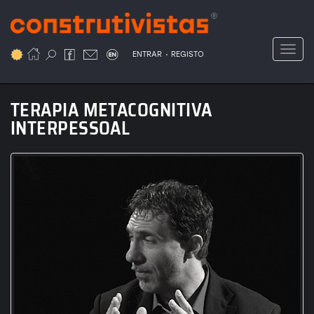
Passar
para
o
Toggl
.
conteúdo
ENTRAR
REGISTO
principal
TERAPIA METACOGNITIVA
INTERPESSOAL