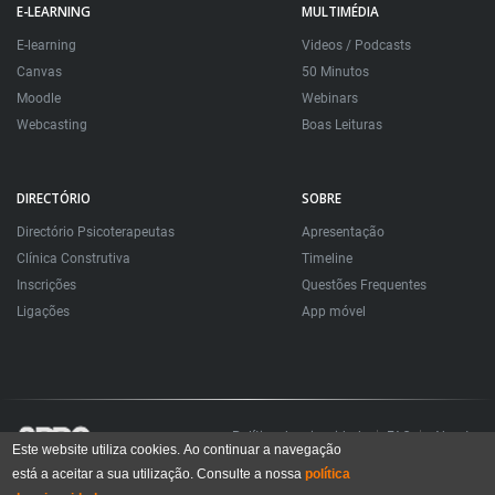
E-LEARNING
MULTIMÉDIA
E-learning
Videos / Podcasts
Canvas
50 Minutos
Moodle
Webinars
Webcasting
Boas Leituras
DIRECTÓRIO
SOBRE
Directório Psicoterapeutas
Apresentação
Clínica Construtiva
Timeline
Inscrições
Questões Frequentes
Ligações
App móvel
Política de privacidade
FAQ
About
Este website utiliza cookies. Ao continuar a navegação
está a aceitar a sua utilização. Consulte a nossa
política
Todos os direitos reservados. Sociedade Portuguesa de Psicoterapias Construtivistas
© 2006 – 2024