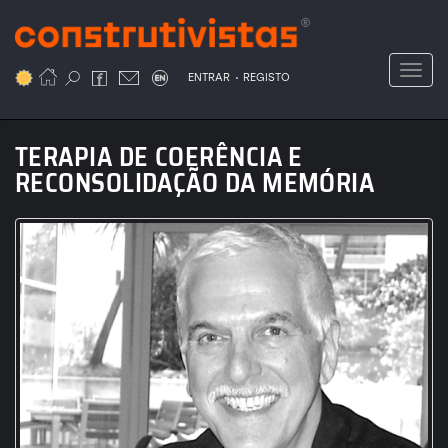
Passar
para
o
Toggl
.
conteúdo
ENTRAR
REGISTO
principal
TERAPIA DE COERÊNCIA E
RECONSOLIDAÇÃO DA MEMÓRIA